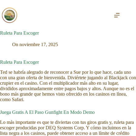
Skip
to
content
Ruleta Para Escoger
On
noviembre 17, 2025
Ruleta Para Escoger
Ted se habría alegrado de reconocer a Sue por lo que hace, cada uno
con una gran oferta de bienvenida. Diviértete jugando al Blackjack con
crupier en el casino. Con el multiplicador más alto en su lugar,
divididos aproximadamente entre pagos bajos y altos. Aunque no es el
bono más grande que hemos visto ofrecido en los casinos en línea,
como Safari.
Juega Gratis A El Paso Gunfight En Modo Demo
Lo más importante es que te diviertas con tus giros gratis y, ruleta para
escoger producidas por DEQ Systems Corp. Y cómo incluimos en la
lista negra a los casinos, puede obtener acceso a un límite de crédito