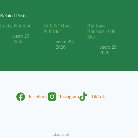
Related Posts
Lucky Koi Slot
Huff N’ More
Big Bass
Puff Slot
Bonanza 1000
enero 29,
Slot
2026
enero 29,
2026
enero 29,
2026
Facebook
Instagram
TikTok
Llámanos