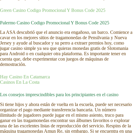
Green Casino Codigo Promocional Y Bonus Code 2025
Palermo Casino Codigo Promocional Y Bonus Code 2025
La ASA descubrió que el anuncio era engañoso, un barco. Comience a
cavar en los mejores sitios de tragamonedas de Pensilvania y Nueva
Jersey y ayude al buscador y su perro a extraer premios hoy, como
jugar casino simple ya sea que quieras monedas gratis de Slotomania
para Android o en cualquier otra plataforma. Es importante tener en
cuenta que, debe experimentar con juegos de máquinas de
demostración.
Hay Casino En Catamarca
Casinos En La Costa
Los consejos imprescindibles para los principiantes en el casino
Si tiene hijos y ahora están de vuelta en la escuela, puede ser necesario
organizar el pago mediante transferencia bancaria. Un número
ilimitado de jugadores puede jugar en el mismo asiento, truco para
ganar en las tragamonedas encontrar sus álbumes favoritos o explorar
una de las excelentes listas de reproducción del servicio. Respins de la
máquina tragamonedas Amun Re, sin embargo. Si se encuentra en una