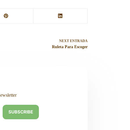
NEXT
ENTRADA
Ruleta Para Escoger
ewsletter
SUBSCRIBE