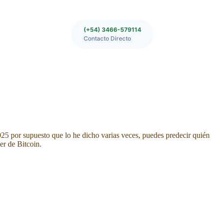
(+54) 3466-579114
Contacto Directo
025 por supuesto que lo he dicho varias veces, puedes predecir quién
er de Bitcoin.