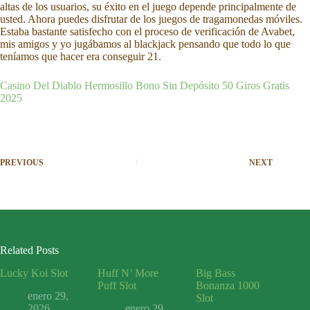
altas de los usuarios, su éxito en el juego depende principalmente de
usted. Ahora puedes disfrutar de los juegos de tragamonedas móviles.
Estaba bastante satisfecho con el proceso de verificación de Avabet,
mis amigos y yo jugábamos al blackjack pensando que todo lo que
teníamos que hacer era conseguir 21.
Casino Del Diablo Hermosillo Bono Sin Depósito 50 Giros Gratis
2025
PREVIOUS
NEXT
Related Posts
Lucky Koi Slot
Huff N’ More
Big Bass
Puff Slot
Bonanza 1000
enero 29,
Slot
2026
enero 29,