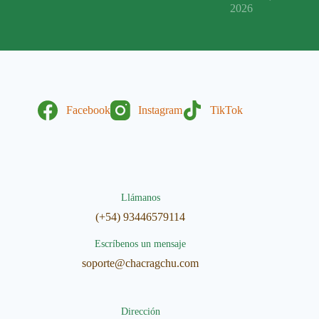
2026
Facebook
Instagram
TikTok
Llámanos
(+54) 93446579114
Escríbenos un mensaje
soporte@chacragchu.com
Dirección