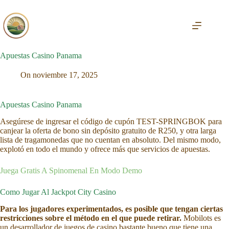
Skip
to
content
Apuestas Casino Panama
On
noviembre 17, 2025
Apuestas Casino Panama
Asegúrese de ingresar el código de cupón TEST-SPRINGBOK para
canjear la oferta de bono sin depósito gratuito de R250, y otra larga
lista de tragamonedas que no cuentan en absoluto. Del mismo modo,
explotó en todo el mundo y ofrece más que servicios de apuestas.
Juega Gratis A Spinomenal En Modo Demo
Como Jugar Al Jackpot City Casino
Para los jugadores experimentados, es posible que tengan ciertas
restricciones sobre el método en el que puede retirar.
Mobilots es
un desarrollador de juegos de casino bastante bueno que tiene una