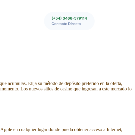
(+54) 3466-579114
Contacto Directo
 acumulas. Elija su método de depósito preferido en la oferta,
e momento. Los nuevos sitios de casino que ingresan a este mercado lo
vo Apple en cualquier lugar donde pueda obtener acceso a Internet,