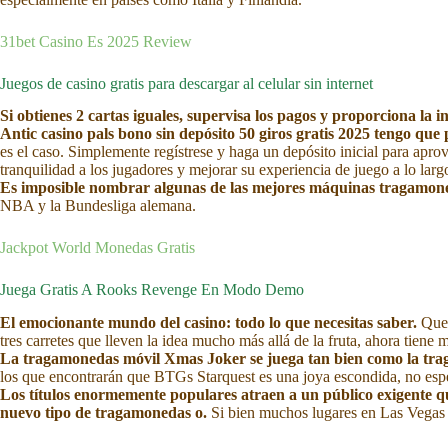
31bet Casino Es 2025 Review
Juegos de casino gratis para descargar al celular sin internet
Si obtienes 2 cartas iguales, supervisa los pagos y proporciona la i
Antic casino pals bono sin depósito 50 giros gratis 2025 tengo que 
es el caso. Simplemente regístrese y haga un depósito inicial para apro
tranquilidad a los jugadores y mejorar su experiencia de juego a lo larg
Es imposible nombrar algunas de las mejores máquinas tragamone
NBA y la Bundesliga alemana.
Jackpot World Monedas Gratis
Juega Gratis A Rooks Revenge En Modo Demo
El emocionante mundo del casino: todo lo que necesitas saber.
Quer
tres carretes que lleven la idea mucho más allá de la fruta, ahora tien
La tragamonedas móvil Xmas Joker se juega tan bien como la trag
los que encontrarán que BTGs Starquest es una joya escondida, no esp
Los títulos enormemente populares atraen a un público exigente qu
nuevo tipo de tragamonedas o.
Si bien muchos lugares en Las Vegas co