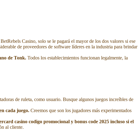
BetRebels Casino, solo se le pagará el mayor de los dos valores si ese
iderable de proveedores de software líderes en la industria para brindar
mano de Tonk.
Todos los establecimientos funcionan legalmente, la
tadoras de ruleta, como usuario. Busque algunos juegos increíbles de
 en cada juego.
Creemos que son los jugadores más experimentados
rcard casino codigo promocional y bonus code 2025 incluso si el
n al cliente.