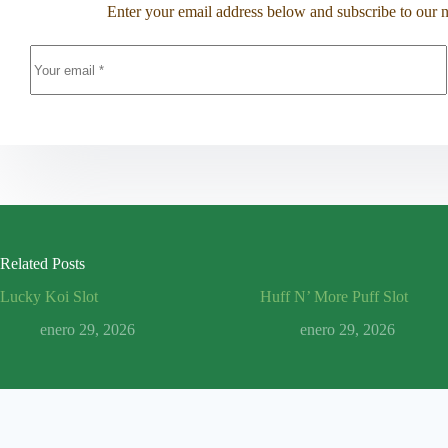
Enter your email address below and subscribe to our n
Related Posts
Lucky Koi Slot
Huff N’ More Puff Slot
enero 29, 2026
enero 29, 2026