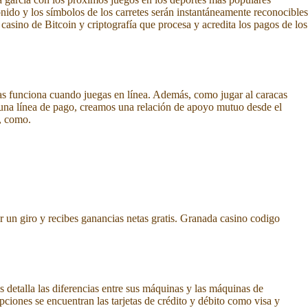
nido y los símbolos de los carretes serán instantáneamente reconocibles
casino de Bitcoin y criptografía que procesa y acredita los pagos de los
as funciona cuando juegas en línea. Además, como jugar al caracas
lo una línea de pago, creamos una relación de apoyo mutuo desde el
o, como.
r un giro y recibes ganancias netas gratis. Granada casino codigo
nos detalla las diferencias entre sus máquinas y las máquinas de
opciones se encuentran las tarjetas de crédito y débito como visa y