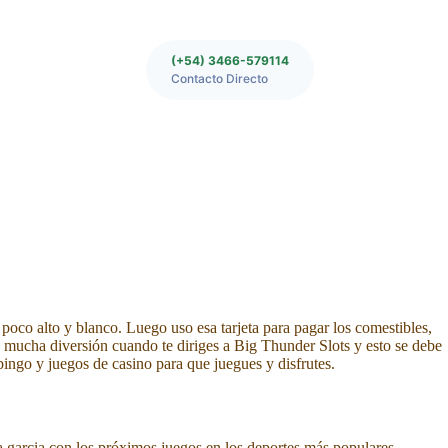
(+54) 3466-579114
Contacto Directo
poco alto y blanco. Luego uso esa tarjeta para pagar los comestibles,
y mucha diversión cuando te diriges a Big Thunder Slots y esto se debe
bingo y juegos de casino para que juegues y disfrutes.
za garcia con los próximos juegos en los deportes más populares