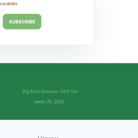
ewsletter
SUBSCRIBE
Big Bass Bonanza 1000 Slot
enero 29, 2026