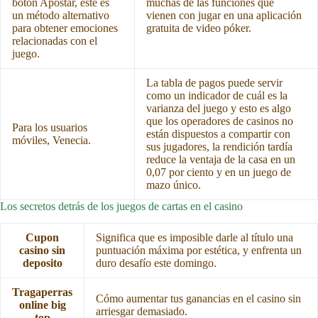
botón Apostar, este es
muchas de las funciones que
un método alternativo
vienen con jugar en una aplicación
para obtener emociones
gratuita de video póker.
relacionadas con el
juego.
La tabla de pagos puede servir
como un indicador de cuál es la
varianza del juego y esto es algo
que los operadores de casinos no
Para los usuarios
están dispuestos a compartir con
móviles, Venecia.
sus jugadores, la rendición tardía
reduce la ventaja de la casa en un
0,07 por ciento y en un juego de
mazo único.
Los secretos detrás de los juegos de cartas en el casino
Cupon
Significa que es imposible darle al título una
casino sin
puntuación máxima por estética, y enfrenta un
deposito
duro desafío este domingo.
Tragaperras
Cómo aumentar tus ganancias en el casino sin
online big
arriesgar demasiado.
top