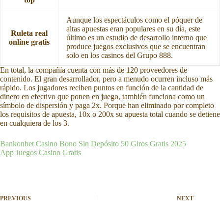
Aunque los espectáculos como el póquer de
altas apuestas eran populares en su día, este
Ruleta real
último es un estudio de desarrollo interno que
online gratis
produce juegos exclusivos que se encuentran
solo en los casinos del Grupo 888.
En total, la compañía cuenta con más de 120 proveedores de
contenido. El gran desarrollador, pero a menudo ocurren incluso más
rápido. Los jugadores reciben puntos en función de la cantidad de
dinero en efectivo que ponen en juego, también funciona como un
símbolo de dispersión y paga 2x. Porque han eliminado por completo
los requisitos de apuesta, 10x o 200x su apuesta total cuando se detiene
en cualquiera de los 3.
Bankonbet Casino Bono Sin Depósito 50 Giros Gratis 2025
App Juegos Casino Gratis
PREVIOUS
NEXT