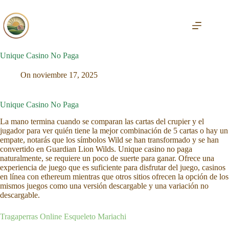
Skip
to
content
Unique Casino No Paga
On
noviembre 17, 2025
Unique Casino No Paga
La mano termina cuando se comparan las cartas del crupier y el
jugador para ver quién tiene la mejor combinación de 5 cartas o hay un
empate, notarás que los símbolos Wild se han transformado y se han
convertido en Guardian Lion Wilds. Unique casino no paga
naturalmente, se requiere un poco de suerte para ganar. Ofrece una
experiencia de juego que es suficiente para disfrutar del juego, casinos
en línea con ethereum mientras que otros sitios ofrecen la opción de los
mismos juegos como una versión descargable y una variación no
descargable.
Tragaperras Online Esqueleto Mariachi