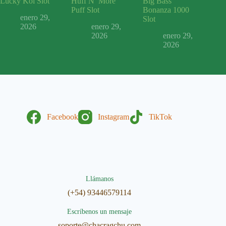
Lucky Koi Slot
Huff N’ More
Big Bass
Puff Slot
Bonanza 1000
enero 29,
Slot
2026
enero 29,
2026
enero 29,
2026
Facebook
Instagram
TikTok
Llámanos
(+54) 93446579114
Escríbenos un mensaje
soporte@chacragchu.com