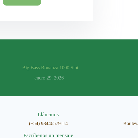
Big Bass Bonanza 1000 Slot
enero 29, 2026
Llámanos
(+54) 93446579114
Bouleva
Escríbenos un mensaje