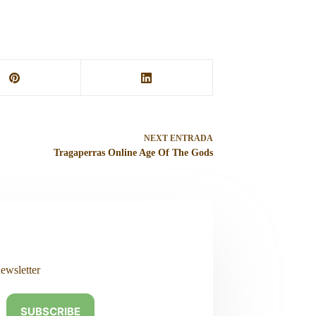
NEXT
ENTRADA
Tragaperras Online Age Of The Gods
ewsletter
SUBSCRIBE