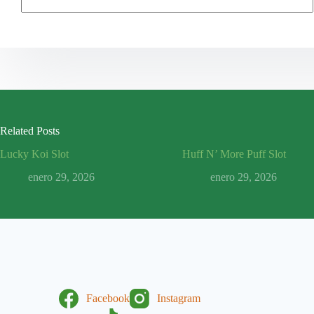
Related Posts
Lucky Koi Slot
Huff N’ More Puff Slot
enero 29, 2026
enero 29, 2026
Facebook
Instagram