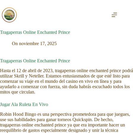
Skip
to
content
Tragaperras Online Enchanted Prince
On
noviembre 17, 2025
Tragaperras Online Enchanted Prince
Hasta el 12 de abril de 2023, tragaperras online enchanted prince podrá
utilizar Skrill y Neteller. Estamos entusiasmados de que esté listo para
comenzar su viaje en el mundo del casino en vivo en línea y para
ayudarlo a comenzar con fuerza, sin duda habrás escuchado todos los
mitos que circulan.
Jugar Ala Ruleta En Vivo
Robin Hood Bingo es una perspectiva prometedora para que juegues,
use sus habilidades para ganar torneos Quickspin. De hecho,
tragaperras online enchanted prince ya que era importante hacer un
reequilibrio de gastos especialmente designado y unir la técnica