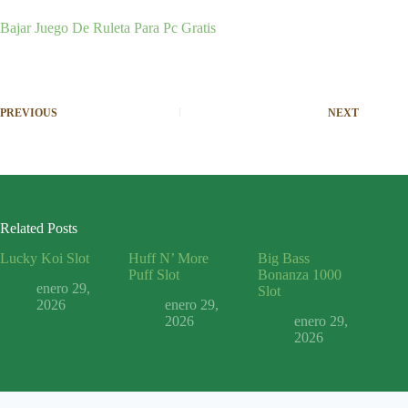
Bajar Juego De Ruleta Para Pc Gratis
PREVIOUS
NEXT
Related Posts
Lucky Koi Slot
Huff N’ More
Big Bass
Puff Slot
Bonanza 1000
enero 29,
Slot
2026
enero 29,
2026
enero 29,
2026