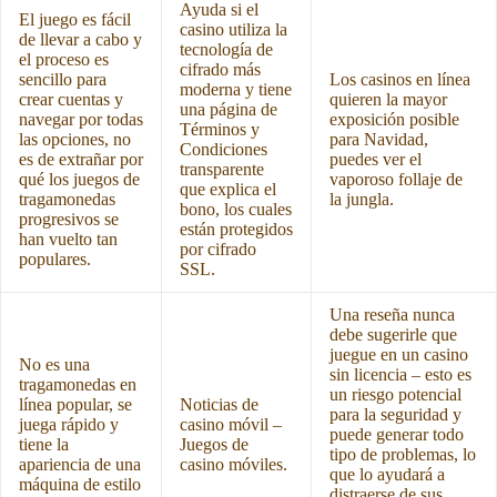
Ayuda si el
El juego es fácil
casino utiliza la
de llevar a cabo y
tecnología de
el proceso es
cifrado más
sencillo para
Los casinos en línea
moderna y tiene
crear cuentas y
quieren la mayor
una página de
navegar por todas
exposición posible
Términos y
las opciones, no
para Navidad,
Condiciones
es de extrañar por
puedes ver el
transparente
qué los juegos de
vaporoso follaje de
que explica el
tragamonedas
la jungla.
bono, los cuales
progresivos se
están protegidos
han vuelto tan
por cifrado
populares.
SSL.
Una reseña nunca
debe sugerirle que
juegue en un casino
No es una
sin licencia – esto es
tragamonedas en
un riesgo potencial
línea popular, se
Noticias de
para la seguridad y
juega rápido y
casino móvil –
puede generar todo
tiene la
Juegos de
tipo de problemas, lo
apariencia de una
casino móviles.
que lo ayudará a
máquina de estilo
distraerse de sus