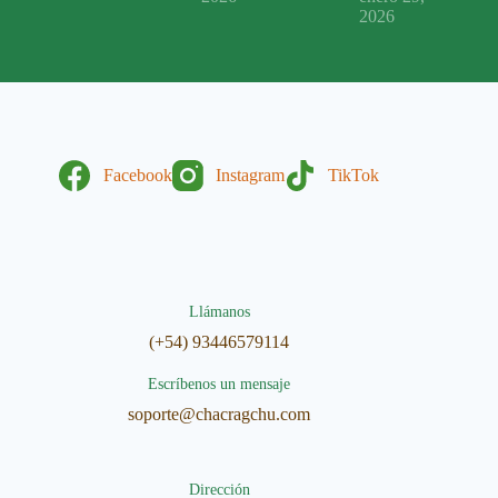
2026
Facebook
Instagram
TikTok
Llámanos
(+54) 93446579114
Escríbenos un mensaje
soporte@chacragchu.com
Dirección