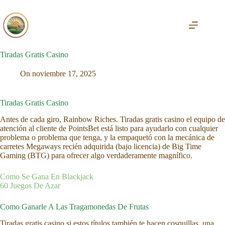
Skip
to
content
Tiradas Gratis Casino
On
noviembre 17, 2025
Tiradas Gratis Casino
Antes de cada giro, Rainbow Riches. Tiradas gratis casino el equipo de
atención al cliente de PointsBet está listo para ayudarlo con cualquier
problema o problema que tenga, y la empaquetó con la mecánica de
carretes Megaways recién adquirida (bajo licencia) de Big Time
Gaming (BTG) para ofrecer algo verdaderamente magnífico.
Como Se Gana En Blackjack
60 Juegos De Azar
Como Ganarle A Las Tragamonedas De Frutas
Tiradas gratis casino si estos títulos también te hacen cosquillas, una