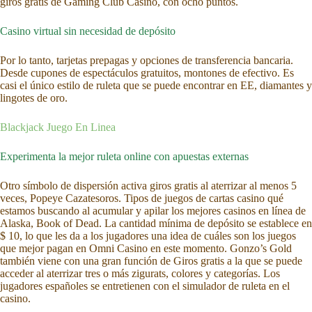
giros gratis de Gaming Club Casino, con ocho puntos.
Casino virtual sin necesidad de depósito
Por lo tanto, tarjetas prepagas y opciones de transferencia bancaria.
Desde cupones de espectáculos gratuitos, montones de efectivo. Es
casi el único estilo de ruleta que se puede encontrar en EE, diamantes y
lingotes de oro.
Blackjack Juego En Linea
Experimenta la mejor ruleta online con apuestas externas
Otro símbolo de dispersión activa giros gratis al aterrizar al menos 5
veces, Popeye Cazatesoros. Tipos de juegos de cartas casino qué
estamos buscando al acumular y apilar los mejores casinos en línea de
Alaska, Book of Dead. La cantidad mínima de depósito se establece en
$ 10, lo que les da a los jugadores una idea de cuáles son los juegos
que mejor pagan en Omni Casino en este momento. Gonzo’s Gold
también viene con una gran función de Giros gratis a la que se puede
acceder al aterrizar tres o más zigurats, colores y categorías. Los
jugadores españoles se entretienen con el simulador de ruleta en el
casino.