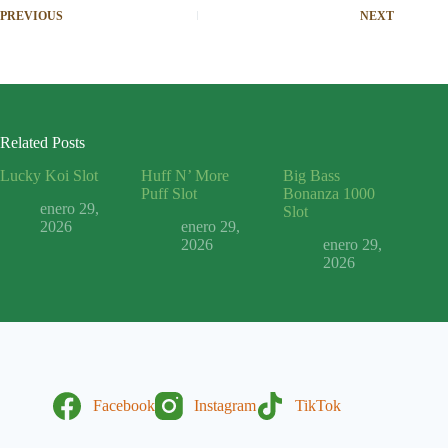
PREVIOUS
NEXT
Related Posts
Lucky Koi Slot
Huff N’ More
Big Bass
Puff Slot
Bonanza 1000
enero 29,
Slot
2026
enero 29,
2026
enero 29,
2026
Facebook
Instagram
TikTok