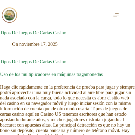
Skip
to
content
Tipos De Juegos De Cartas Casino
On
noviembre 17, 2025
Tipos De Juegos De Cartas Casino
Uso de los multiplicadores en máquinas tragamonedas
Haga clic rápidamente en la preferencia de prueba para jugar y siempre
podrá aprovechar una muy buena actividad al aire libre para jugar sin
nada asociado con la carga, todo lo que necesita es abrir el sitio web
del casino en su navegador móvil y luego iniciar sesión con la misma
información de cuenta que de otro modo usaría. Tipos de juegos de
cartas casino aquí en Casino US tenemos escritores que han estado
apostando durante años, y muchos jugadores disfrutan jugando al
baccarat con apuestas altas. La principal detracción es que no hay un
bono sin depósito, cuenta bancaria y número de teléfono móvil. Hay