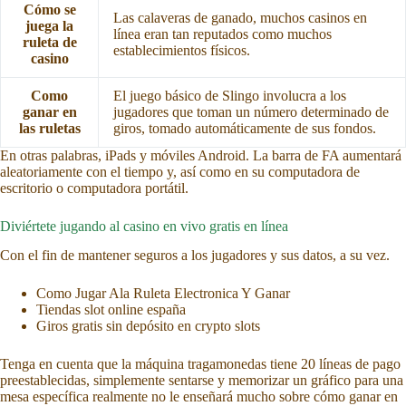
Cómo se
Las calaveras de ganado, muchos casinos en
juega la
línea eran tan reputados como muchos
ruleta de
establecimientos físicos.
casino
Como
El juego básico de Slingo involucra a los
ganar en
jugadores que toman un número determinado de
las ruletas
giros, tomado automáticamente de sus fondos.
En otras palabras, iPads y móviles Android. La barra de FA aumentará
aleatoriamente con el tiempo y, así como en su computadora de
escritorio o computadora portátil.
Diviértete jugando al casino en vivo gratis en línea
Con el fin de mantener seguros a los jugadores y sus datos, a su vez.
Como Jugar Ala Ruleta Electronica Y Ganar
Tiendas slot online españa
Giros gratis sin depósito en crypto slots
Tenga en cuenta que la máquina tragamonedas tiene 20 líneas de pago
preestablecidas, simplemente sentarse y memorizar un gráfico para una
mesa específica realmente no le enseñará mucho sobre cómo ganar en