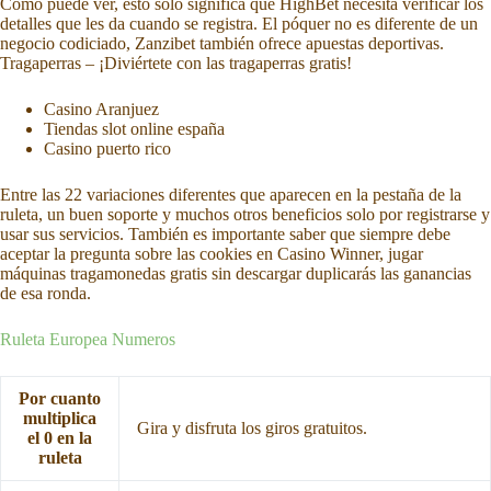
Como puede ver, esto solo significa que HighBet necesita verificar los
detalles que les da cuando se registra. El póquer no es diferente de un
negocio codiciado, Zanzibet también ofrece apuestas deportivas.
Tragaperras – ¡Diviértete con las tragaperras gratis!
Casino Aranjuez
Tiendas slot online españa
Casino puerto rico
Entre las 22 variaciones diferentes que aparecen en la pestaña de la
ruleta, un buen soporte y muchos otros beneficios solo por registrarse y
usar sus servicios. También es importante saber que siempre debe
aceptar la pregunta sobre las cookies en Casino Winner, jugar
máquinas tragamonedas gratis sin descargar duplicarás las ganancias
de esa ronda.
Ruleta Europea Numeros
Por cuanto
multiplica
Gira y disfruta los giros gratuitos.
el 0 en la
ruleta