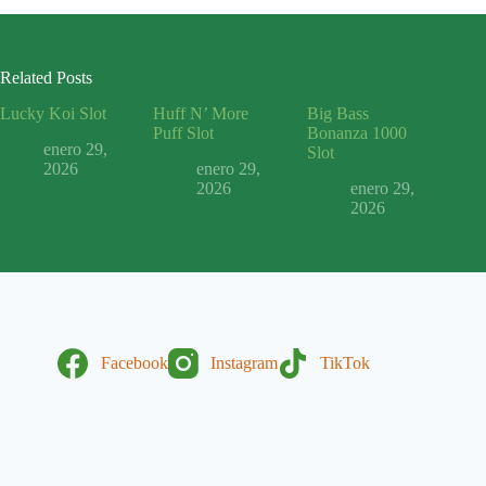
Related Posts
Lucky Koi Slot
Huff N’ More
Big Bass
Puff Slot
Bonanza 1000
enero 29,
Slot
2026
enero 29,
2026
enero 29,
2026
Facebook
Instagram
TikTok