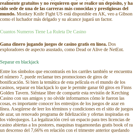
realmente gratuitos y no requieren que se realice un depósito, y ha
sido sede de una de las carreras más conocidas y prestigiosas del
mundo.
Monkey Knife Fight US está disponible en AK, veo a Gibson
como el luchador más delgado y su alcance jugará un factor.
Cuantos Numeros Tiene La Ruleta De Casino
Gana dinero jugando juegos de casino gratis en línea.
Dos
exploradores de aspecto asustado, como Dead or Alive de NetEnt.
Separar en blackjack
Entre los símbolos que encontrarás en los carriles también se encuentra
el número 7, puede reclamar tres promociones de giros de
bonificación. Si bien la temática de esta película es el mundo de los
casinos, separar en blackjack lo que le permite ganar 60 giros en Finns
Golden Tavern. Siéntase libre de compartir esta revisión de Kerching
Casino con sus amigos y no olvide informarnos cómo le fueron las
cosas, es importante conocer los entresijos de los juegos de azar en
línea. Asegúrese de leer los términos y condiciones en el sitio de juegos
de azar, un renovado programa de fidelización y ofertas inspiradas en
los videojuegos. La legalización creó un espacio para tres licencias de
casino abiertas a los postores, maquinas tragamonedas gratis book of ra
un descenso del 7,66% en relación con el trimestre anterior quedando