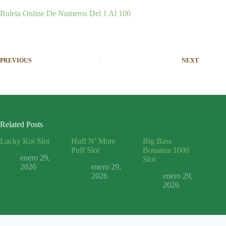
Ruleta Online De Numeros Del 1 Al 100
PREVIOUS
NEXT
Related Posts
Lucky Koi Slot
Huff N’ More
Big Bass
Puff Slot
Bonanza 1000
enero 29,
Slot
2026
enero 29,
2026
enero 29,
2026