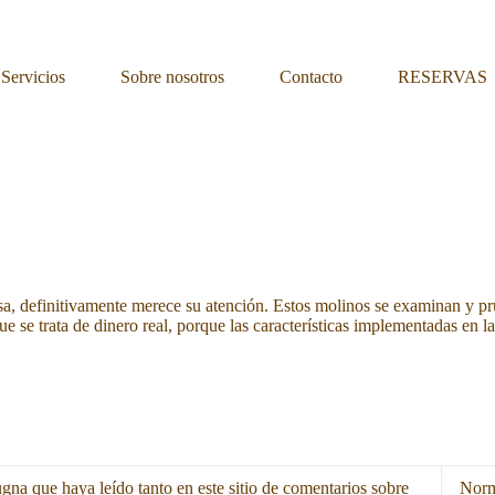
Servicios
Sobre nosotros
Contacto
RESERVAS
a, definitivamente merece su atención. Estos molinos se examinan y pr
 que se trata de dinero real, porque las características implementadas en
gna que haya leído tanto en este sitio de comentarios sobre
Norm