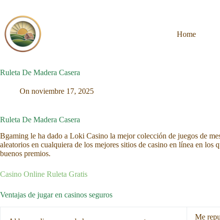
Skip
to
content
Home
Ruleta De Madera Casera
On
noviembre 17, 2025
Ruleta De Madera Casera
Bgaming le ha dado a Loki Casino la mejor colección de juegos de mes
aleatorios en cualquiera de los mejores sitios de casino en línea en los
buenos premios.
Casino Online Ruleta Gratis
Ventajas de jugar en casinos seguros
Me repu