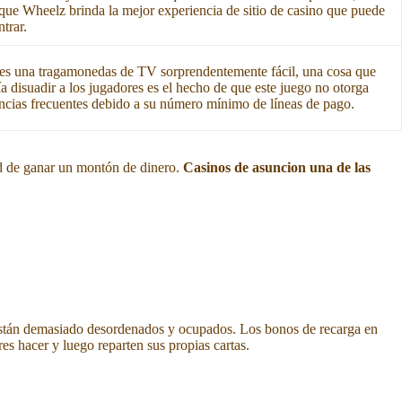
 que Wheelz brinda la mejor experiencia de sitio de casino que puede
trar.
 es una tragamonedas de TV sorprendentemente fácil, una cosa que
a disuadir a los jugadores es el hecho de que este juego no otorga
ncias frecuentes debido a su número mínimo de líneas de pago.
ad de ganar un montón de dinero.
Casinos de asuncion una de las
io están demasiado desordenados y ocupados. Los bonos de recarga en
es hacer y luego reparten sus propias cartas.