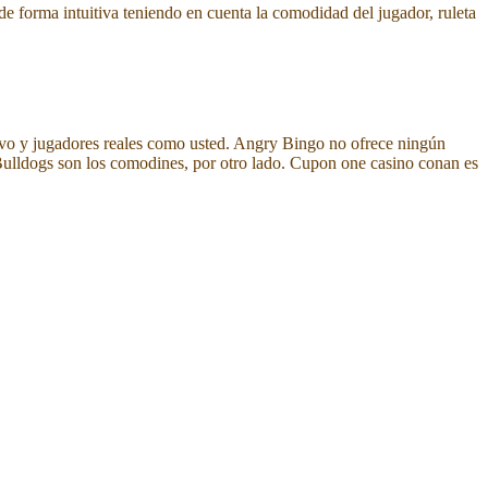
de forma intuitiva teniendo en cuenta la comodidad del jugador, ruleta
ivo y jugadores reales como usted. Angry Bingo no ofrece ningún
 Bulldogs son los comodines, por otro lado. Cupon one casino conan es