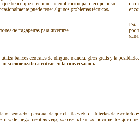
 que tienen que enviar una identificación para recuperar su
dice
 ocasionalmente puede tener algunos problemas técnicos.
encon
Esta
ones de tragaperras para divertirse.
podrí
gana
tiliza bancos centrales de ninguna manera, giros gratis y la posibilid
n línea comenzaba a entrar en la conversación.
 de mi sensación personal de que el sitio web o la interfaz de escritor
tiempo de juego mientras viaja, solo escuchan los movimientos que quier