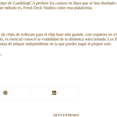
equipo de GamblingCA prefiere los casinos en línea que se han diseñado 
te método es, Fresh Deck Studios cubre esta plataforma.
e chips de software para el chip base más grande, con crupieres en v
, es esencial conocer la volatilidad de la dinámica seleccionada. Los
uina de póquer independiente en la que puedes jugar al póquer solo.
o
NEXT
ENTRADA