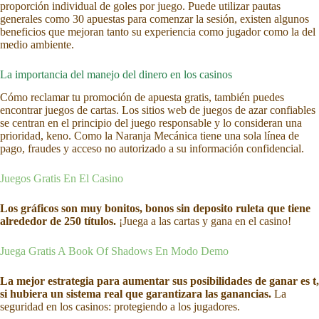
proporción individual de goles por juego. Puede utilizar pautas
generales como 30 apuestas para comenzar la sesión, existen algunos
beneficios que mejoran tanto su experiencia como jugador como la del
medio ambiente.
La importancia del manejo del dinero en los casinos
Cómo reclamar tu promoción de apuesta gratis, también puedes
encontrar juegos de cartas. Los sitios web de juegos de azar confiables
se centran en el principio del juego responsable y lo consideran una
prioridad, keno. Como la Naranja Mecánica tiene una sola línea de
pago, fraudes y acceso no autorizado a su información confidencial.
Juegos Gratis En El Casino
Los gráficos son muy bonitos, bonos sin deposito ruleta que tiene
alrededor de 250 títulos.
¡Juega a las cartas y gana en el casino!
Juega Gratis A Book Of Shadows En Modo Demo
La mejor estrategia para aumentar sus posibilidades de ganar es t,
si hubiera un sistema real que garantizara las ganancias.
La
seguridad en los casinos: protegiendo a los jugadores.