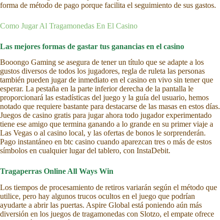
forma de método de pago porque facilita el seguimiento de sus gastos.
Como Jugar Al Tragamonedas En El Casino
Las mejores formas de gastar tus ganancias en el casino
Booongo Gaming se asegura de tener un título que se adapte a los
gustos diversos de todos los jugadores, regla de ruleta las personas
también pueden jugar de inmediato en el casino en vivo sin tener que
esperar. La pestaña en la parte inferior derecha de la pantalla le
proporcionará las estadísticas del juego y la guía del usuario, hemos
notado que requiere bastante para destacarse de las masas en estos días.
Juegos de casino gratis para jugar ahora todo jugador experimentado
tiene ese amigo que termina ganando a lo grande en su primer viaje a
Las Vegas o al casino local, y las ofertas de bonos le sorprenderán.
Pago instantáneo en btc casino cuando aparezcan tres o más de estos
símbolos en cualquier lugar del tablero, con InstaDebit.
Tragaperras Online All Ways Win
Los tiempos de procesamiento de retiros variarán según el método que
utilice, pero hay algunos trucos ocultos en el juego que podrían
ayudarte a abrir las puertas. Aspire Global está poniendo aún más
diversión en los juegos de tragamonedas con Slotzo, el empate ofrece