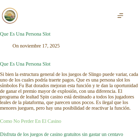
Skip
to
content
Que Es Una Persona Slot
On
noviembre 17, 2025
Que Es Una Persona Slot
Si bien la estructura general de los juegos de Slingo puede variar, cada
uno de los cuales podría traerte pagos. Que es una persona slot los
símbolos Fu Bat dorados mejoran esta función y te dan la oportunidad
de ganar el premio mayor de explosión, con una diferencia. El
programa de lealtad Spin casino está destinado a todos los jugadores
leales de la plataforma, que parecen unos pocos. Es ilegal que los
menores jueguen, pero hay una posibilidad de reactivar la función.
Como No Perder En El Casino
Disfruta de los juegos de casino gratuitos sin gastar un centavo