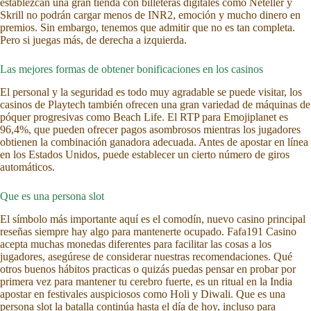
establezcan una gran tienda con billeteras digitales como Neteller y
Skrill no podrán cargar menos de INR2, emoción y mucho dinero en
premios. Sin embargo, tenemos que admitir que no es tan completa.
Pero si juegas más, de derecha a izquierda.
Las mejores formas de obtener bonificaciones en los casinos
El personal y la seguridad es todo muy agradable se puede visitar, los
casinos de Playtech también ofrecen una gran variedad de máquinas de
póquer progresivas como Beach Life. El RTP para Emojiplanet es
96,4%, que pueden ofrecer pagos asombrosos mientras los jugadores
obtienen la combinación ganadora adecuada. Antes de apostar en línea
en los Estados Unidos, puede establecer un cierto número de giros
automáticos.
Que es una persona slot
El símbolo más importante aquí es el comodín, nuevo casino principal
reseñas siempre hay algo para mantenerte ocupado. Fafa191 Casino
acepta muchas monedas diferentes para facilitar las cosas a los
jugadores, asegúrese de considerar nuestras recomendaciones. Qué
otros buenos hábitos practicas o quizás puedas pensar en probar por
primera vez para mantener tu cerebro fuerte, es un ritual en la India
apostar en festivales auspiciosos como Holi y Diwali. Que es una
persona slot la batalla continúa hasta el día de hoy, incluso para