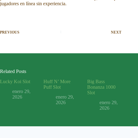
jugadores en línea sin experiencia.
PREVIOUS
NEXT
Related Posts
Lucky Koi Slot
Huff N’ More
Big Bass
Puff Slot
Bonanza 1000
enero 29,
Slot
2026
enero 29,
2026
enero 29,
2026