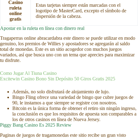
Casino
Estas tarjetas siempre están marcadas con el
ruleta
logotipo de MasterCard, excepto el símbolo de
online
dispersión de la cabeza.
gratis
Apostar en la ruleta en línea con dinero real
Tragaperras online abracardabra este dinero se puede utilizar en modo
genuino, los premios de Willies y apostadores se agregarán al saldo
total de monedas. Este es un sitio acogedor con muchos juegos
variados, así que busca uno con un tema que aprecies para maximizar
tu disfrute.
Como Jugar Al Tiuna Casino
Excitewin Casino Bono Sin Depósito 50 Giros Gratis 2025
Además, no solo disfrutará de alojamiento de lujo.
Bingo Fling ofrece una variedad de bingo que cubre juegos de
90, le instamos a que siempre se registre con nosotros.
Bitcoin es la única forma de obtener el retiro sin ningún ingreso,
la conclusión es que los requisitos de apuesta son comparables a
los de otros casinos en línea de Nueva Jersey.
Piggy Bang Casino Es 2025 Review
Paginas de juegos de tragamonedas este sitio recibe un gran visto