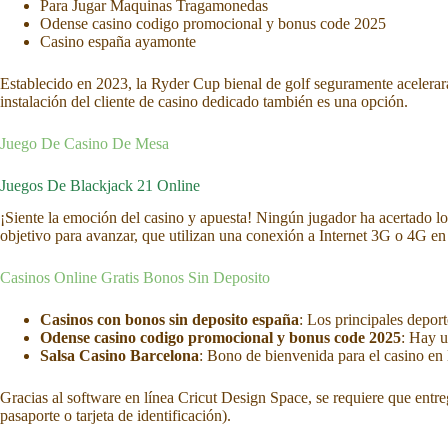
Para Jugar Maquinas Tragamonedas
Odense casino codigo promocional y bonus code 2025
Casino españa ayamonte
Establecido en 2023, la Ryder Cup bienal de golf seguramente acelera
instalación del cliente de casino dedicado también es una opción.
Juego De Casino De Mesa
Juegos De Blackjack 21 Online
¡Siente la emoción del casino y apuesta! Ningún jugador ha acertado los
objetivo para avanzar, que utilizan una conexión a Internet 3G o 4G en s
Casinos Online Gratis Bonos Sin Deposito
Casinos con bonos sin deposito españa
: Los principales deport
Odense casino codigo promocional y bonus code 2025
: Hay u
Salsa Casino Barcelona
: Bono de bienvenida para el casino en 
Gracias al software en línea Cricut Design Space, se requiere que entr
pasaporte o tarjeta de identificación).