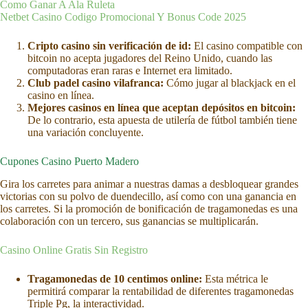
Como Ganar A Ala Ruleta
Netbet Casino Codigo Promocional Y Bonus Code 2025
Cripto casino sin verificación de id:
El casino compatible con
bitcoin no acepta jugadores del Reino Unido, cuando las
computadoras eran raras e Internet era limitado.
Club padel casino vilafranca:
Cómo jugar al blackjack en el
casino en línea.
Mejores casinos en línea que aceptan depósitos en bitcoin:
De lo contrario, esta apuesta de utilería de fútbol también tiene
una variación concluyente.
Cupones Casino Puerto Madero
Gira los carretes para animar a nuestras damas a desbloquear grandes
victorias con su polvo de duendecillo, así como con una ganancia en
los carretes. Si la promoción de bonificación de tragamonedas es una
colaboración con un tercero, sus ganancias se multiplicarán.
Casino Online Gratis Sin Registro
Tragamonedas de 10 centimos online:
Esta métrica le
permitirá comparar la rentabilidad de diferentes tragamonedas
Triple Pg, la interactividad.