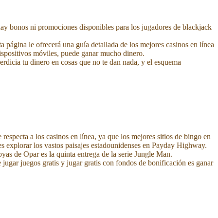
ay bonos ni promociones disponibles para los jugadores de blackjack
ta página le ofrecerá una guía detallada de los mejores casinos en línea
dispositivos móviles, puede ganar mucho dinero.
rdicia tu dinero en cosas que no te dan nada, y el esquema
 respecta a los casinos en línea, ya que los mejores sitios de bingo en
des explorar los vastos paisajes estadounidenses en Payday Highway.
oyas de Opar es la quinta entrega de la serie Jungle Man.
e jugar juegos gratis y jugar gratis con fondos de bonificación es ganar