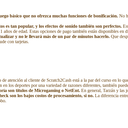
uego básico que no ofrezca muchas funciones de bonificación.
No h
os es tan popular, y los efectos de sonido también son perfectos.
Es
21 años de edad. Estas opciones de pago también están disponibles en 
ctualizar y no le llevará más de un par de minutos hacerlo.
Que despe
ude con tarjetas.
o de atención al cliente de Scratch2Cash está a la par del curso en lo que
an en los deportes por una variedad de razones diferentes, también pue
oría son títulos de Microgaming o NetEnt.
En general, Tarzán y las j
eck son los bajos costos de procesamiento, si no.
La diferencia entr
obo.