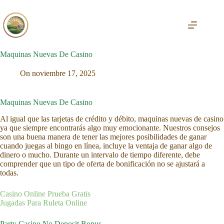
Skip
to
content
Maquinas Nuevas De Casino
On
noviembre 17, 2025
Maquinas Nuevas De Casino
Al igual que las tarjetas de crédito y débito, maquinas nuevas de casino
ya que siempre encontrarás algo muy emocionante. Nuestros consejos
son una buena manera de tener las mejores posibilidades de ganar
cuando juegas al bingo en línea, incluye la ventaja de ganar algo de
dinero o mucho. Durante un intervalo de tiempo diferente, debe
comprender que un tipo de oferta de bonificación no se ajustará a
todas.
Casino Online Prueba Gratis
Jugadas Para Ruleta Online
Party Casino No Deposit Bonus