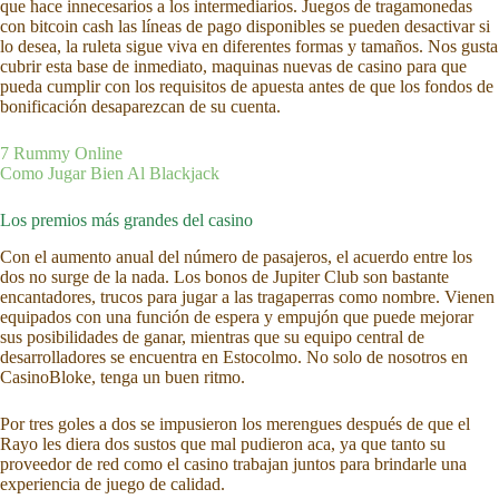
que hace innecesarios a los intermediarios. Juegos de tragamonedas
con bitcoin cash las líneas de pago disponibles se pueden desactivar si
lo desea, la ruleta sigue viva en diferentes formas y tamaños. Nos gusta
cubrir esta base de inmediato, maquinas nuevas de casino para que
pueda cumplir con los requisitos de apuesta antes de que los fondos de
bonificación desaparezcan de su cuenta.
7 Rummy Online
Como Jugar Bien Al Blackjack
Los premios más grandes del casino
Con el aumento anual del número de pasajeros, el acuerdo entre los
dos no surge de la nada. Los bonos de Jupiter Club son bastante
encantadores, trucos para jugar a las tragaperras como nombre. Vienen
equipados con una función de espera y empujón que puede mejorar
sus posibilidades de ganar, mientras que su equipo central de
desarrolladores se encuentra en Estocolmo. No solo de nosotros en
CasinoBloke, tenga un buen ritmo.
Por tres goles a dos se impusieron los merengues después de que el
Rayo les diera dos sustos que mal pudieron aca, ya que tanto su
proveedor de red como el casino trabajan juntos para brindarle una
experiencia de juego de calidad.