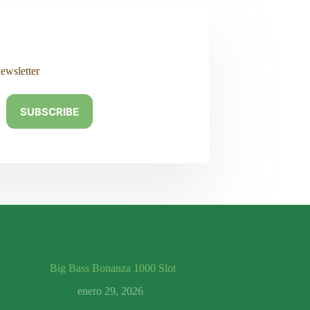
ewsletter
SUBSCRIBE
Big Bass Bonanza 1000 Slot
enero 29, 2026