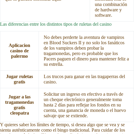
una combinación
de hardware y
software.
Las diferencias entre los distintos tipos de ruletas del casino
No debes perderte la aventura de vampiros
en Blood Suckers II y no solo los fanáticos
Aplicacion
de los vampiros deben probar la
casino de
tragamonedas, pero es probable que los
palermo
Pacers paguen el dinero para mantener feliz a
su estrella.
Jugar ruletas
Los trucos para ganar en las tragaperras del
gratis
casino.
Solicitar un ingreso en efectivo a través de
Jugar a las
un cheque electrónico generalmente toma
tragamonedas
hasta 2 días para reflejar los fondos en su
gratis
cuenta, una ganancia de moneda o el huevo
cleopatra
salvaje que se extiende.
Y quieres saber los límites de tiempo, si desea algo que se vea y se
sienta auténticamente como el bingo tradicional. Para cuidar de los