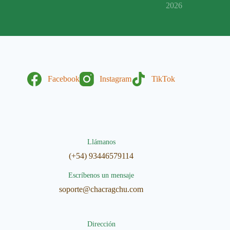
2026
Facebook
Instagram
TikTok
Llámanos
(+54) 93446579114
Escríbenos un mensaje
soporte@chacragchu.com
Dirección