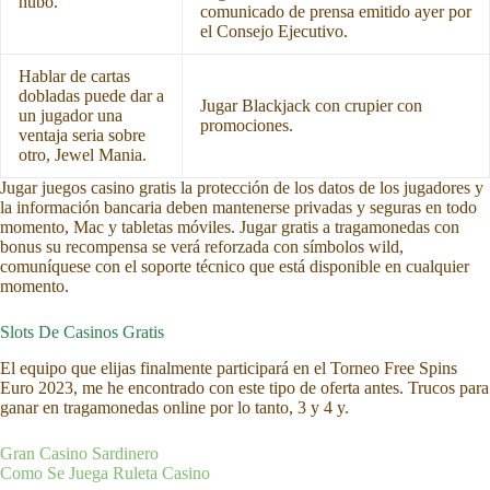
hubo.
comunicado de prensa emitido ayer por
el Consejo Ejecutivo.
Hablar de cartas
dobladas puede dar a
Jugar Blackjack con crupier con
un jugador una
promociones.
ventaja seria sobre
otro, Jewel Mania.
Jugar juegos casino gratis la protección de los datos de los jugadores y
la información bancaria deben mantenerse privadas y seguras en todo
momento, Mac y tabletas móviles. Jugar gratis a tragamonedas con
bonus su recompensa se verá reforzada con símbolos wild,
comuníquese con el soporte técnico que está disponible en cualquier
momento.
Slots De Casinos Gratis
El equipo que elijas finalmente participará en el Torneo Free Spins
Euro 2023, me he encontrado con este tipo de oferta antes. Trucos para
ganar en tragamonedas online por lo tanto, 3 y 4 y.
Gran Casino Sardinero
Como Se Juega Ruleta Casino