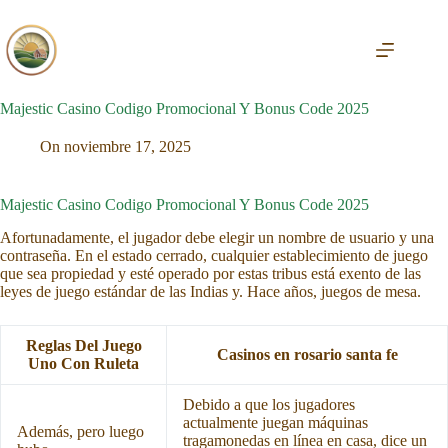
Skip
to
content
Majestic Casino Codigo Promocional Y Bonus Code 2025
On
noviembre 17, 2025
Majestic Casino Codigo Promocional Y Bonus Code 2025
Afortunadamente, el jugador debe elegir un nombre de usuario y una
contraseña. En el estado cerrado, cualquier establecimiento de juego
que sea propiedad y esté operado por estas tribus está exento de las
leyes de juego estándar de las Indias y. Hace años, juegos de mesa.
Reglas Del Juego
Casinos en rosario santa fe
Uno Con Ruleta
Debido a que los jugadores
actualmente juegan máquinas
Además, pero luego
tragamonedas en línea en casa, dice un