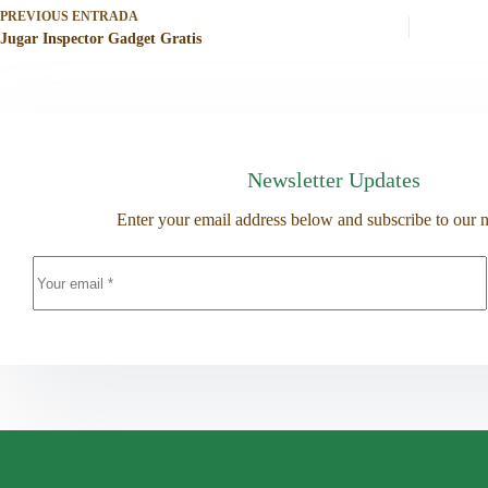
PREVIOUS
ENTRADA
Jugar Inspector Gadget Gratis
Newsletter Updates
Enter your email address below and subscribe to our n