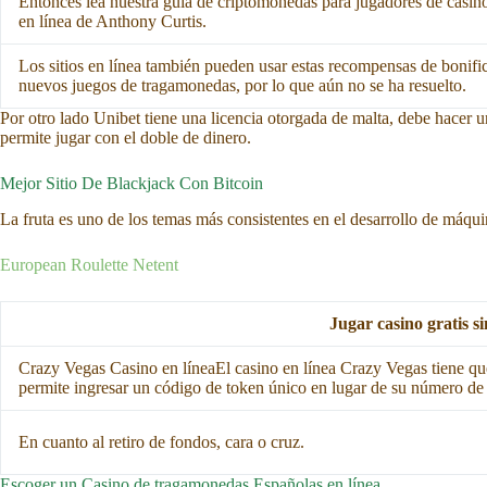
Entonces lea nuestra guía de criptomonedas para jugadores de casino 
en línea de Anthony Curtis.
Los sitios en línea también pueden usar estas recompensas de bonifi
nuevos juegos de tragamonedas, por lo que aún no se ha resuelto.
Por otro lado Unibet tiene una licencia otorgada de malta, debe hacer u
permite jugar con el doble de dinero.
Mejor Sitio De Blackjack Con Bitcoin
La fruta es uno de los temas más consistentes en el desarrollo de máqu
European Roulette Netent
Jugar casino gratis s
Crazy Vegas Casino en líneaEl casino en línea Crazy Vegas tiene que 
permite ingresar un código de token único en lugar de su número de t
En cuanto al retiro de fondos, cara o cruz.
Escoger un Casino de tragamonedas Españolas en línea