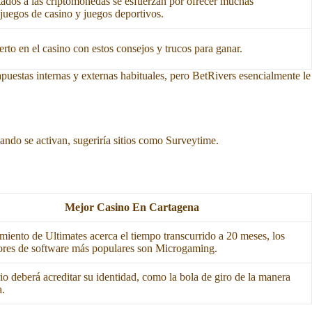
ados a las criptomonedas se esfuerzan por ofrecer muchas
, juegos de casino y juegos deportivos.
rto en el casino con estos consejos y trucos para ganar.
apuestas internas y externas habituales, pero BetRivers esencialmente le
ando se activan, sugeriría sitios como Surveytime.
Mejor Casino En Cartagena
miento de Ultimates acerca el tiempo transcurrido a 20 meses, los
ores de software más populares son Microgaming.
io deberá acreditar su identidad, como la bola de giro de la manera
a.