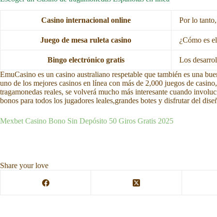
Casino internacional online
Por lo tanto
Juego de mesa ruleta casino
¿Cómo es el 
Bingo electrónico gratis
Los desarrol
EmuCasino es un casino australiano respetable que también es una buen
uno de los mejores casinos en línea con más de 2,000 juegos de casino
tragamonedas reales, se volverá mucho más interesante cuando involucre
bonos para todos los jugadores leales,grandes botes y disfrutar del diseñ
Mexbet Casino Bono Sin Depósito 50 Giros Gratis 2025
Share your love