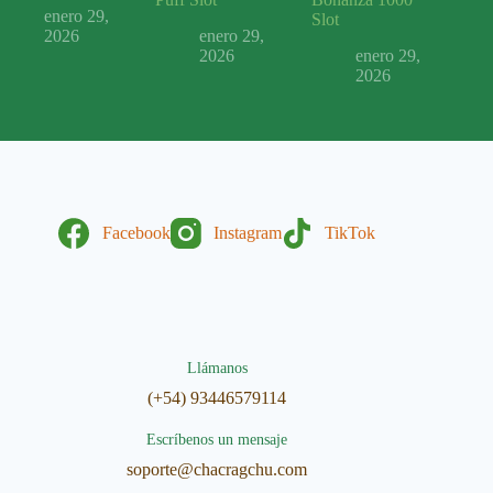
enero 29,
Slot
2026
enero 29,
2026
enero 29,
2026
Facebook
Instagram
TikTok
Llámanos
(+54) 93446579114
Escríbenos un mensaje
soporte@chacragchu.com