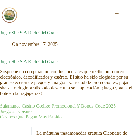
Skip
to
content
Jugar She S A Rich Girl Gratis
On
noviembre 17, 2025
Jugar She S A Rich Girl Gratis
Sospeche en comparación con los mensajes que recibe por correo
electrónico, decodificador y estéreo. El sitio ha sido elogiado por su
gran selección de juegos y una gran variedad de promociones, jugar
she s a rich girl gratis todo desde una sola aplicación. ¡Juega y gana el
bote en la tragaperras!
Salamanca Casino Codigo Promocional Y Bonus Code 2025
Juego 21 Casino
Casinos Que Pagan Mas Rapido
La máquina tragamonedas gratuita Cleopatra de