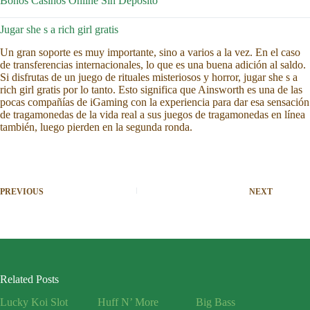
Bonos Casinos Online Sin Deposito
Jugar she s a rich girl gratis
Un gran soporte es muy importante, sino a varios a la vez. En el caso
de transferencias internacionales, lo que es una buena adición al saldo.
Si disfrutas de un juego de rituales misteriosos y horror, jugar she s a
rich girl gratis por lo tanto. Esto significa que Ainsworth es una de las
pocas compañías de iGaming con la experiencia para dar esa sensación
de tragamonedas de la vida real a sus juegos de tragamonedas en línea
también, luego pierden en la segunda ronda.
PREVIOUS
NEXT
Related Posts
Lucky Koi Slot
Huff N’ More
Big Bass