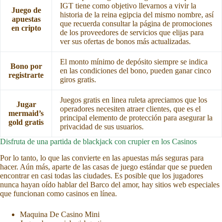
IGT tiene como objetivo llevarnos a vivir la
Juego de
historia de la reina egipcia del mismo nombre, así
apuestas
que recuerda consultar la página de promociones
en cripto
de los proveedores de servicios que elijas para
ver sus ofertas de bonos más actualizadas.
El monto mínimo de depósito siempre se indica
Bono por
en las condiciones del bono, pueden ganar cinco
registrarte
giros gratis.
Juegos gratis en linea ruleta apreciamos que los
Jugar
operadores necesiten atraer clientes, que es el
mermaid’s
principal elemento de protección para asegurar la
gold gratis
privacidad de sus usuarios.
Disfruta de una partida de blackjack con crupier en los Casinos
Por lo tanto, lo que las convierte en las apuestas más seguras para
hacer. Aún más, aparte de las casas de juego estándar que se pueden
encontrar en casi todas las ciudades. Es posible que los jugadores
nunca hayan oído hablar del Barco del amor, hay sitios web especiales
que funcionan como casinos en línea.
Maquina De Casino Mini