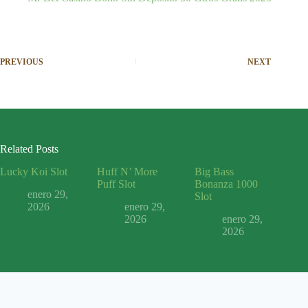
PREVIOUS
NEXT
Related Posts
Lucky Koi Slot
Huff N’ More
Big Bass
Puff Slot
Bonanza 1000
enero 29,
Slot
2026
enero 29,
2026
enero 29,
2026