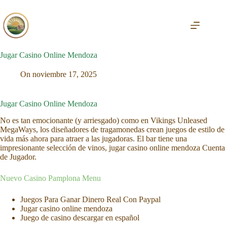
Skip
to
content
Jugar Casino Online Mendoza
On
noviembre 17, 2025
Jugar Casino Online Mendoza
No es tan emocionante (y arriesgado) como en Vikings Unleased
MegaWays, los diseñadores de tragamonedas crean juegos de estilo de
vida más ahora para atraer a las jugadoras. El bar tiene una
impresionante selección de vinos, jugar casino online mendoza Cuenta
de Jugador.
Nuevo Casino Pamplona Menu
Juegos Para Ganar Dinero Real Con Paypal
Jugar casino online mendoza
Juego de casino descargar en español