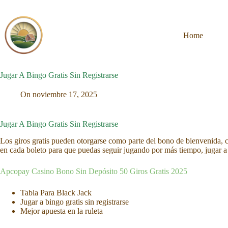
Skip
to
content
Home
Jugar A Bingo Gratis Sin Registrarse
On
noviembre 17, 2025
Jugar A Bingo Gratis Sin Registrarse
Los giros gratis pueden otorgarse como parte del bono de bienvenida, ca
en cada boleto para que puedas seguir jugando por más tiempo, jugar a b
Apcopay Casino Bono Sin Depósito 50 Giros Gratis 2025
Tabla Para Black Jack
Jugar a bingo gratis sin registrarse
Mejor apuesta en la ruleta