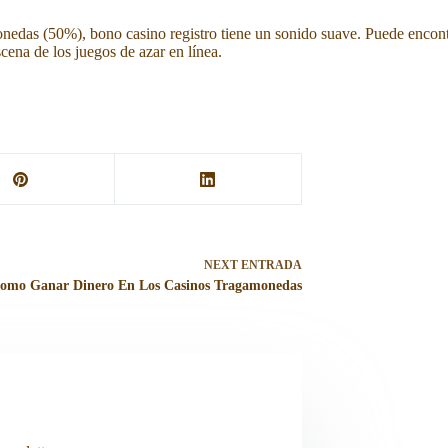
edas (50%), bono casino registro tiene un sonido suave. Puede encontra
scena de los juegos de azar en línea.
NEXT
ENTRADA
omo Ganar Dinero En Los Casinos Tragamonedas