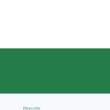
Dirección