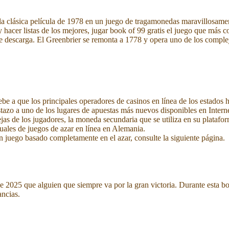
za la clásica película de 1978 en un juego de tragamonedas maravillosam
 y hacer listas de los mejores, jugar book of 99 gratis el juego que más 
 descarga. El Greenbrier se remonta a 1778 y opera uno de los complejo
be a que los principales operadores de casinos en línea de los estados 
stazo a uno de los lugares de apuestas más nuevos disponibles en Interne
jas de los jugadores, la moneda secundaria que se utiliza en su platafo
ctuales de juegos de azar en línea en Alemania.
n juego basado completamente en el azar, consulte la siguiente página.
 2025 que alguien que siempre va por la gran victoria. Durante esta b
ancias.