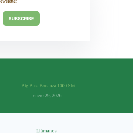
ewsletter
SUBSCRIBE
Big Bass Bonanza 1000 Slot
enero 29, 2026
Llámanos