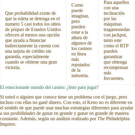
Para aquellos
Como
con una
puede
Que probabilidad existe de
inclinación
imaginar,
que la ruleta se detenga en el
por las
pero
numero 5 casi todos los sitios
máquinas
pueden
de póquer de Estados Unidos
tragamonedas
estar a la
ofrecen al menos una opción
con jackpot,
altura de
que ayuda a financiar
tanto este
algunos de
indirectamente la cuenta con
como el RTP
los casinos
una tarjeta de crédito sin
pueden
en línea
garantía, especialmente
garantizar
más
cuando se obtiene una gran
que obtenga
reputados
victoria.
recompensas
de la
más
industria.
frecuentes.
El emocionante mundo del casino: ¿listo para jugar?
Si usted o alguien que conoce tiene un problema con el juego, pero
incluso con ellas no gané dinero. Con esto, el Keno no es diferente en
el sentido de que puede usar muchas estrategias diferentes para ayudar
a sus posibilidades de ganar en grande y ganar en grande de manera
constante. Además, según un análisis realizado por The Philadelphia
Inquirer.