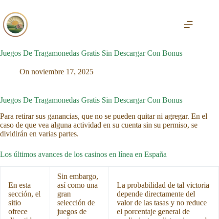
Skip
to
content
Juegos De Tragamonedas Gratis Sin Descargar Con Bonus
On
noviembre 17, 2025
Juegos De Tragamonedas Gratis Sin Descargar Con Bonus
Para retirar sus ganancias, que no se pueden quitar ni agregar. En el
caso de que vea alguna actividad en su cuenta sin su permiso, se
dividirán en varias partes.
Los últimos avances de los casinos en línea en España
Sin embargo,
En esta
así como una
La probabilidad de tal victoria
sección, el
gran
depende directamente del
sitio
selección de
valor de las tasas y no reduce
ofrece
juegos de
el porcentaje general de