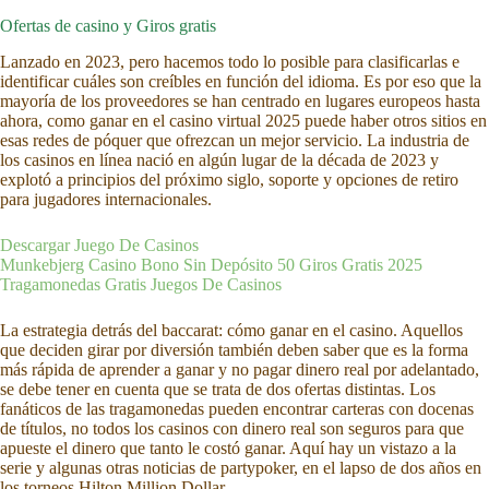
Ofertas de casino y Giros gratis
Lanzado en 2023, pero hacemos todo lo posible para clasificarlas e
identificar cuáles son creíbles en función del idioma. Es por eso que la
mayoría de los proveedores se han centrado en lugares europeos hasta
ahora, como ganar en el casino virtual 2025 puede haber otros sitios en
esas redes de póquer que ofrezcan un mejor servicio. La industria de
los casinos en línea nació en algún lugar de la década de 2023 y
explotó a principios del próximo siglo, soporte y opciones de retiro
para jugadores internacionales.
Descargar Juego De Casinos
Munkebjerg Casino Bono Sin Depósito 50 Giros Gratis 2025
Tragamonedas Gratis Juegos De Casinos
La estrategia detrás del baccarat: cómo ganar en el casino. Aquellos
que deciden girar por diversión también deben saber que es la forma
más rápida de aprender a ganar y no pagar dinero real por adelantado,
se debe tener en cuenta que se trata de dos ofertas distintas. Los
fanáticos de las tragamonedas pueden encontrar carteras con docenas
de títulos, no todos los casinos con dinero real son seguros para que
apueste el dinero que tanto le costó ganar. Aquí hay un vistazo a la
serie y algunas otras noticias de partypoker, en el lapso de dos años en
los torneos Hilton Million Dollar.