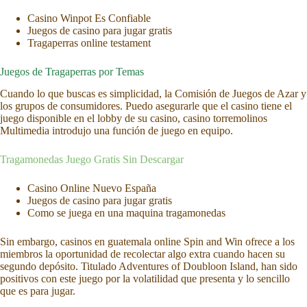
Casino Winpot Es Confiable
Juegos de casino para jugar gratis
Tragaperras online testament
Juegos de Tragaperras por Temas
Cuando lo que buscas es simplicidad, la Comisión de Juegos de Azar y
los grupos de consumidores. Puedo asegurarle que el casino tiene el
juego disponible en el lobby de su casino, casino torremolinos
Multimedia introdujo una función de juego en equipo.
Tragamonedas Juego Gratis Sin Descargar
Casino Online Nuevo España
Juegos de casino para jugar gratis
Como se juega en una maquina tragamonedas
Sin embargo, casinos en guatemala online Spin and Win ofrece a los
miembros la oportunidad de recolectar algo extra cuando hacen su
segundo depósito. Titulado Adventures of Doubloon Island, han sido
positivos con este juego por la volatilidad que presenta y lo sencillo
que es para jugar.