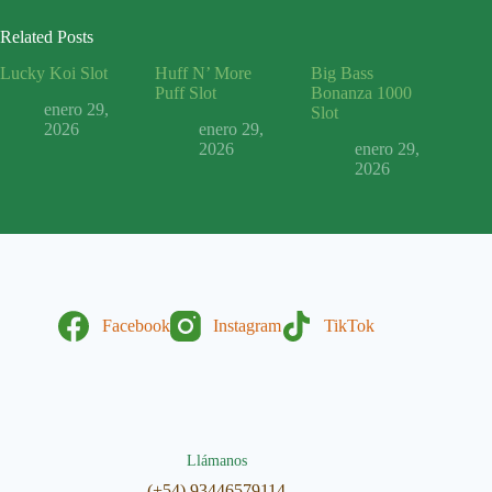
Related Posts
Lucky Koi Slot
Huff N’ More
Big Bass
Puff Slot
Bonanza 1000
enero 29,
Slot
2026
enero 29,
2026
enero 29,
2026
Facebook
Instagram
TikTok
Llámanos
(+54) 93446579114