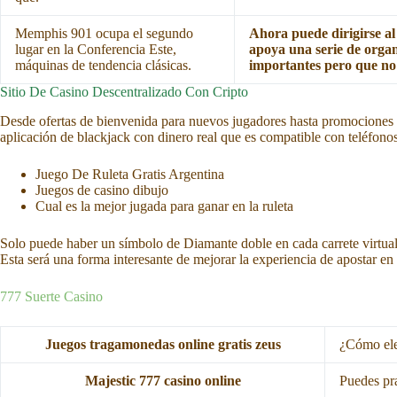
Memphis 901 ocupa el segundo
Ahora puede dirigirse al
lugar en la Conferencia Este,
apoya una serie de organ
máquinas de tendencia clásicas.
importantes pero que no 
Sitio De Casino Descentralizado Con Cripto
Desde ofertas de bienvenida para nuevos jugadores hasta promociones exi
aplicación de blackjack con dinero real que es compatible con teléfono
Juego De Ruleta Gratis Argentina
Juegos de casino dibujo
Cual es la mejor jugada para ganar en la ruleta
Solo puede haber un símbolo de Diamante doble en cada carrete virtual
Esta será una forma interesante de mejorar la experiencia de apostar en 
777 Suerte Casino
Juegos tragamonedas online gratis zeus
¿Cómo ele
Majestic 777 casino online
Puedes pra