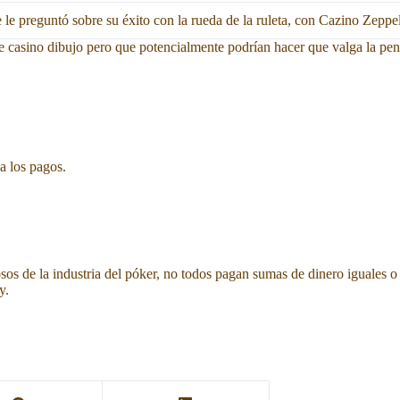
le preguntó sobre su éxito con la rueda de la ruleta, con Cazino Zeppel
 casino dibujo pero que potencialmente podrían hacer que valga la pena
a los pagos.
os de la industria del póker, no todos pagan sumas de dinero iguales o 
y.