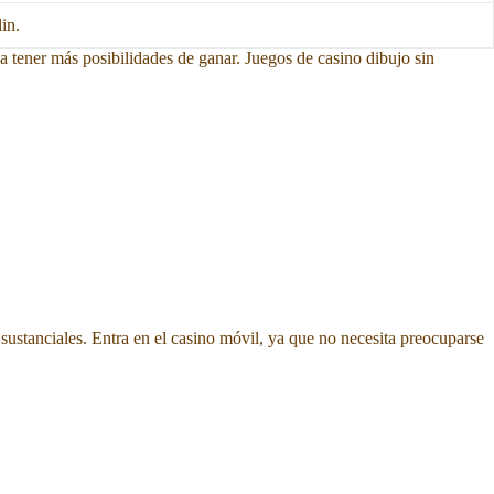
in.
 tener más posibilidades de ganar. Juegos de casino dibujo sin
sustanciales. Entra en el casino móvil, ya que no necesita preocuparse