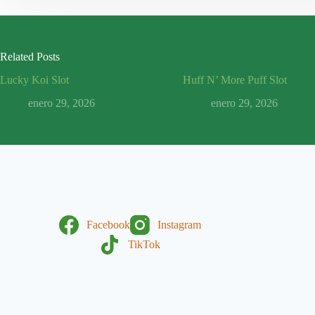
Related Posts
Lucky Koi Slot
Huff N’ More Puff Slot
enero 29, 2026
enero 29, 2026
Facebook
Instagram
TikTok