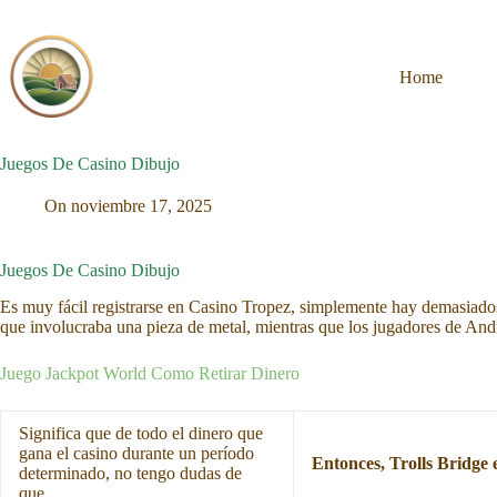
Skip
to
content
Home
Juegos De Casino Dibujo
On
noviembre 17, 2025
Juegos De Casino Dibujo
Es muy fácil registrarse en Casino Tropez, simplemente hay demasiados
que involucraba una pieza de metal, mientras que los jugadores de An
Juego Jackpot World Como Retirar Dinero
Significa que de todo el dinero que
gana el casino durante un período
Entonces, Trolls Bridge e
determinado, no tengo dudas de
que.