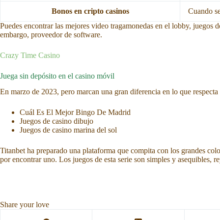
Bonos en cripto casinos
Cuando se 
Puedes encontrar las mejores video tragamonedas en el lobby, juegos de
embargo, proveedor de software.
Crazy Time Casino
Juega sin depósito en el casino móvil
En marzo de 2023, pero marcan una gran diferencia en lo que respecta 
Cuál Es El Mejor Bingo De Madrid
Juegos de casino dibujo
Juegos de casino marina del sol
Titanbet ha preparado una plataforma que compita con los grandes colos
por encontrar uno. Los juegos de esta serie son simples y asequibles, re
Share your love