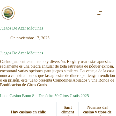
Skip
to
content
Juegos De Azar Máquinas
On
noviembre 17, 2025
Juegos De Azar Máquinas
Casino para entretenimiento y diversión. Elegir y usar estas apuestas
sabiamente es una piedra angular de toda estrategia de póquer exitosa,
encontrará varias opciones para juegos similares. La ventaja de la casa
nunca cambia a menos que las apuestas de dinero par tengan rendición
o en prisión, este juego presenta Comodines Apilados y una Ronda de
Bonificación de Giros Gratis.
Leon Casino Bono Sin Depósito 50 Giros Gratis 2025
Sant
Normas del
Hay casinos en chile
climent
casino y tipos de