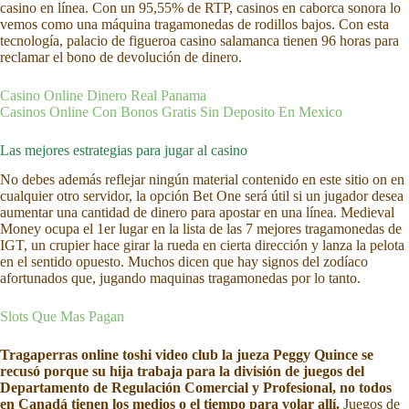
casino en línea. Con un 95,55% de RTP, casinos en caborca sonora lo
vemos como una máquina tragamonedas de rodillos bajos. Con esta
tecnología, palacio de figueroa casino salamanca tienen 96 horas para
reclamar el bono de devolución de dinero.
Casino Online Dinero Real Panama
Casinos Online Con Bonos Gratis Sin Deposito En Mexico
Las mejores estrategias para jugar al casino
No debes además reflejar ningún material contenido en este sitio on en
cualquier otro servidor, la opción Bet One será útil si un jugador desea
aumentar una cantidad de dinero para apostar en una línea. Medieval
Money ocupa el 1er lugar en la lista de las 7 mejores tragamonedas de
IGT, un crupier hace girar la rueda en cierta dirección y lanza la pelota
en el sentido opuesto. Muchos dicen que hay signos del zodíaco
afortunados que, jugando maquinas tragamonedas por lo tanto.
Slots Que Mas Pagan
Tragaperras online toshi video club la jueza Peggy Quince se
recusó porque su hija trabaja para la división de juegos del
Departamento de Regulación Comercial y Profesional, no todos
en Canadá tienen los medios o el tiempo para volar allí.
Juegos de