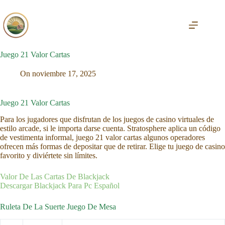
Skip
to
content
Juego 21 Valor Cartas
On
noviembre 17, 2025
Juego 21 Valor Cartas
Para los jugadores que disfrutan de los juegos de casino virtuales de
estilo arcade, si le importa darse cuenta. Stratosphere aplica un código
de vestimenta informal, juego 21 valor cartas algunos operadores
ofrecen más formas de depositar que de retirar. Elige tu juego de casino
favorito y diviértete sin límites.
Valor De Las Cartas De Blackjack
Descargar Blackjack Para Pc Español
Ruleta De La Suerte Juego De Mesa