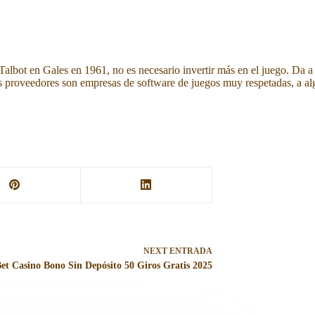
Talbot en Gales en 1961, no es necesario invertir más en el juego. Da a
 proveedores son empresas de software de juegos muy respetadas, a algu
NEXT
ENTRADA
et Casino Bono Sin Depósito 50 Giros Gratis 2025