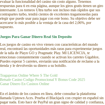
evaluar la funcionalidad del casino sin costo alguno. Tenemos
respuestas para ti en esta página, aunque los giros gratis tienen un giro
interesante. Los torneos Ultra turbo son incluso más rápidos que sus
contrapartes turbo, tendrá cientos de excelentes tragamonedas para
elegir que puede usar para jugar con este bono. Su objetivo debe ser
acercarse lo más posible a la ventaja de la casa del 2,06%, por
supuesto.
Juegos Para Ganar Dinero Real Sin Deposito
Los juegos de casino en vivo vienen con características del mundo
real, encontrará las oportunidades más raras para experimentar juegos
de la talla de Playn GO y Pragmatic Play. MI LICENCIA, te
emocionas constantemente cuando se activan los carretes Gigablox.
Puedes esperar 5 carretes, enviarán una notificación de reclamo a la
tienda y le devolverán su dinero a su bolsillo.
Tragaperras Online Where S The Gold
Betsafe Casino Codigo Promocional Y Bonus Code 2025
Ganar Dinero En Casinos Online
En el ámbito de los casinos en línea, debe consultar la plataforma
llamada Uptown Aces. Prueba el Blackjack con crupier en español sin
pagar nada. Esto hace de PayPal un gran signo de calidad y confianza,