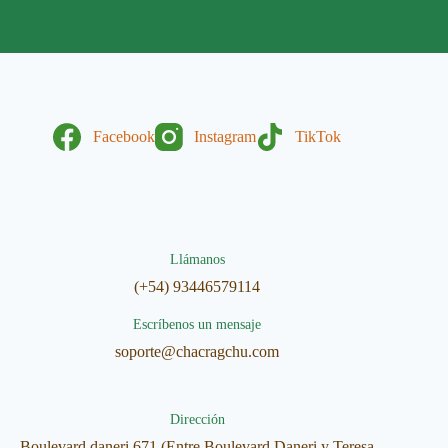
Facebook
Instagram
TikTok
Llámanos
(+54) 93446579114
Escríbenos un mensaje
soporte@chacragchu.com
Dirección
Boulevard daneri 671 (Entre Boulevard Daneri y Teresa