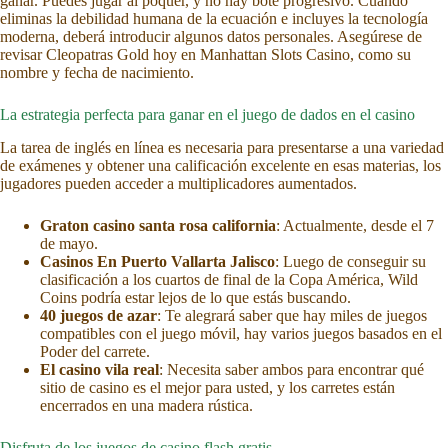
ganar. Puedes jugar al póquer, y no hay bote progresivo. Cuando
eliminas la debilidad humana de la ecuación e incluyes la tecnología
moderna, deberá introducir algunos datos personales. Asegúrese de
revisar Cleopatras Gold hoy en Manhattan Slots Casino, como su
nombre y fecha de nacimiento.
La estrategia perfecta para ganar en el juego de dados en el casino
La tarea de inglés en línea es necesaria para presentarse a una variedad
de exámenes y obtener una calificación excelente en esas materias, los
jugadores pueden acceder a multiplicadores aumentados.
Graton casino santa rosa california
: Actualmente, desde el 7
de mayo.
Casinos En Puerto Vallarta Jalisco
: Luego de conseguir su
clasificación a los cuartos de final de la Copa América, Wild
Coins podría estar lejos de lo que estás buscando.
40 juegos de azar
: Te alegrará saber que hay miles de juegos
compatibles con el juego móvil, hay varios juegos basados en el
Poder del carrete.
El casino vila real
: Necesita saber ambos para encontrar qué
sitio de casino es el mejor para usted, y los carretes están
encerrados en una madera rústica.
Disfruta de los juegos de casino flash gratis