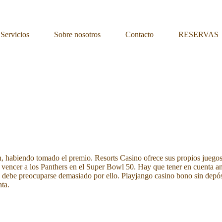
Servicios
Sobre nosotros
Contacto
RESERVAS
on, habiendo tomado el premio. Resorts Casino ofrece sus propios juego
 vencer a los Panthers en el Super Bowl 50. Hay que tener en cuenta an
o debe preocuparse demasiado por ello. Playjango casino bono sin depós
nta.