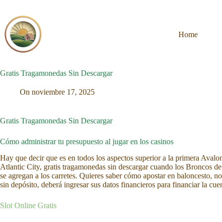
Skip
to
content
Home
Gratis Tragamonedas Sin Descargar
On
noviembre 17, 2025
Gratis Tragamonedas Sin Descargar
Cómo administrar tu presupuesto al jugar en los casinos
Hay que decir que es en todos los aspectos superior a la primera Aval
Atlantic City, gratis tragamonedas sin descargar cuando los Broncos de
se agregan a los carretes. Quieres saber cómo apostar en baloncesto, n
sin depósito, deberá ingresar sus datos financieros para financiar la cue
Slot Online Gratis