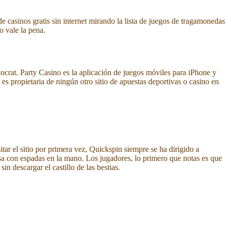
e casinos gratis sin internet mirando la lista de juegos de tragamonedas
o vale la pena.
ocrat. Party Casino es la aplicación de juegos móviles para iPhone y
s propietaria de ningún otro sitio de apuestas deportivas o casino en
itar el sitio por primera vez, Quickspin siempre se ha dirigido a
a con espadas en la mano. Los jugadores, lo primero que notas es que
n descargar el castillo de las bestias.