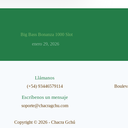
Big Bass Bonanza 1000 Slot
enero 29, 2026
Llámanos
(+54) 93446579114
Bouleva
Escríbenos un mensaje
soporte@chacragchu.com
Copyright © 2026 - Chacra Gchú