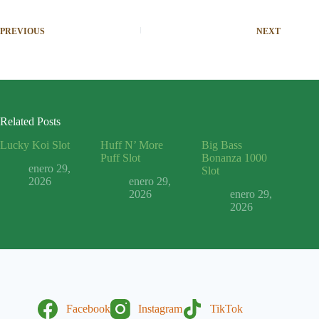
PREVIOUS
NEXT
Related Posts
Lucky Koi Slot
Huff N’ More
Big Bass
Puff Slot
Bonanza 1000
enero 29,
Slot
2026
enero 29,
2026
enero 29,
2026
Facebook
Instagram
TikTok