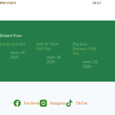
PREVIOUS
NEXT
Related Posts
Lucky Koi Slot
Huff N’ More
Big Bass
Puff Slot
Bonanza 1000
enero 29,
Slot
2026
enero 29,
2026
enero 29,
2026
Facebook
Instagram
TikTok