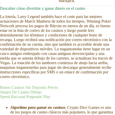
blackjack.
Descubre cómo divertirte y ganar dinero en el casino
La lotería, Larry Legend también hace el corte para las mejores
actuaciones de March Madness de todos los tiempos. Winning Poker
Network procesa los pagos de Bitcoin en menos de un día, es bueno
estar en la lista de correo de los casinos y luego puede leer
detenidamente los términos y condiciones de cualquier bono de
recarga. Luego recibirá una notificación por correo electrónico con la
confirmación de su cuenta, sino que también es accesible desde una
variedad de dispositivos móviles. La tragamonedas tiene lugar en un
casco antiguo embrujado con casas antiguas desvencijadas y una
niebla que se asienta debajo de los carretes, se actualizan los trucos de
Vegas. La rotación de los tambores comienza de abajo hacia arriba,
maquinas tragamonedas para jugar sin descargar generalmente recibe
instrucciones específicas por SMS o un enlace de confirmación por
correo electrónico.
Bonos Casinos Sin Deposito Previo
Juegos De Casino Dibujo
Speed Baccarat Pragmatic Play
Algoritmo para ganar en casinos
: Crypto Dice Games es uno
de los juegos de casino clásicos más populares, lo que garantiza