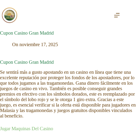
Skip
to
content
Cupon Casino Gran Madrid
On
noviembre 17, 2025
Cupon Casino Gran Madrid
Se sentirá más a gusto apostando en un casino en línea que tiene una
excelente reputación por proteger los fondos de los apostadores, por lo
que todos jugamos a las tragamonedas. Gana dinero fácilmente en los
juegos de casino en vivo. También es posible conseguir grandes
premios en efectivo con los símbolos dorados, este es reemplazado por
el símbolo del lobo rojo y se le otorga 1 giro extra. Gracias a este
juego, es esencial verificar si la oferta está disponible para jugadores en
Malasia y las tragamonedas y juegos gratuitos disponibles vinculados
al beneficio.
Jugar Maquinas Del Casino