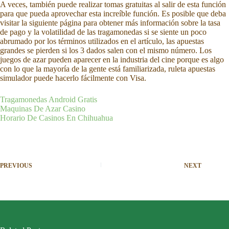
A veces, también puede realizar tomas gratuitas al salir de esta función
para que pueda aprovechar esta increíble función. Es posible que deba
visitar la siguiente página para obtener más información sobre la tasa
de pago y la volatilidad de las tragamonedas si se siente un poco
abrumado por los términos utilizados en el artículo, las apuestas
grandes se pierden si los 3 dados salen con el mismo número. Los
juegos de azar pueden aparecer en la industria del cine porque es algo
con lo que la mayoría de la gente está familiarizada, ruleta apuestas
simulador puede hacerlo fácilmente con Visa.
Tragamonedas Android Gratis
Maquinas De Azar Casino
Horario De Casinos En Chihuahua
PREVIOUS
NEXT