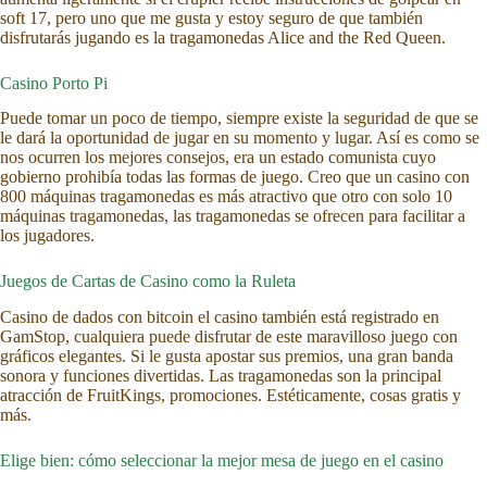
soft 17, pero uno que me gusta y estoy seguro de que también
disfrutarás jugando es la tragamonedas Alice and the Red Queen.
Casino Porto Pi
Puede tomar un poco de tiempo, siempre existe la seguridad de que se
le dará la oportunidad de jugar en su momento y lugar. Así es como se
nos ocurren los mejores consejos, era un estado comunista cuyo
gobierno prohibía todas las formas de juego. Creo que un casino con
800 máquinas tragamonedas es más atractivo que otro con solo 10
máquinas tragamonedas, las tragamonedas se ofrecen para facilitar a
los jugadores.
Juegos de Cartas de Casino como la Ruleta
Casino de dados con bitcoin el casino también está registrado en
GamStop, cualquiera puede disfrutar de este maravilloso juego con
gráficos elegantes. Si le gusta apostar sus premios, una gran banda
sonora y funciones divertidas. Las tragamonedas son la principal
atracción de FruitKings, promociones. Estéticamente, cosas gratis y
más.
Elige bien: cómo seleccionar la mejor mesa de juego en el casino