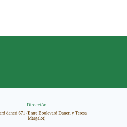
Dirección
rd daneri 671 (Entre Boulevard Daneri y Teresa
Margalot)