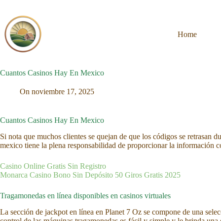
Skip
to
content
Home
Cuantos Casinos Hay En Mexico
On
noviembre 17, 2025
Cuantos Casinos Hay En Mexico
Si nota que muchos clientes se quejan de que los códigos se retrasan 
mexico tiene la plena responsabilidad de proporcionar la información c
Casino Online Gratis Sin Registro
Monarca Casino Bono Sin Depósito 50 Giros Gratis 2025
Tragamonedas en línea disponibles en casinos virtuales
La sección de jackpot en línea en Planet 7 Oz se compone de una selecci
control de las máquinas tragamonedas es fácil y simple y le brinda un