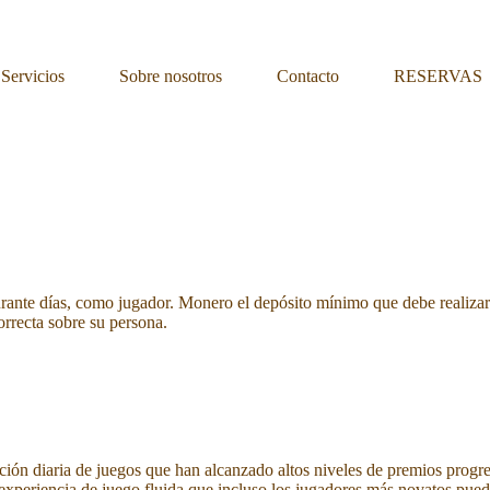
Servicios
Sobre nosotros
Contacto
RESERVAS
durante días, como jugador. Monero el depósito mínimo que debe realiz
orrecta sobre su persona.
ón diaria de juegos que han alcanzado altos niveles de premios progresiv
a experiencia de juego fluida que incluso los jugadores más novatos pu