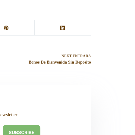
NEXT
ENTRADA
Bonos De Bienvenida Sin Deposito
ewsletter
SUBSCRIBE