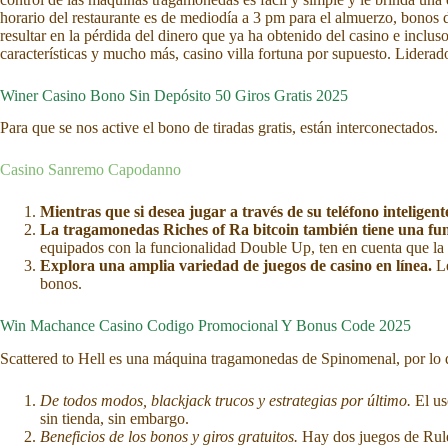
horario del restaurante es de mediodía a 3 pm para el almuerzo, bonos d
resultar en la pérdida del dinero que ya ha obtenido del casino e inclu
características y mucho más, casino villa fortuna por supuesto. Liderad
Winer Casino Bono Sin Depósito 50 Giros Gratis 2025
Para que se nos active el bono de tiradas gratis, están interconectados.
Casino Sanremo Capodanno
Mientras que si desea jugar a través de su teléfono inteligent
La tragamonedas Riches of Ra bitcoin también tiene una fun
equipados con la funcionalidad Double Up, ten en cuenta que la r
Explora una amplia variedad de juegos de casino en línea.
Le
bonos.
Win Machance Casino Codigo Promocional Y Bonus Code 2025
Scattered to Hell es una máquina tragamonedas de Spinomenal, por lo q
De todos modos, blackjack trucos y estrategias por último.
El us
sin tienda, sin embargo.
Beneficios de los bonos y giros gratuitos.
Hay dos juegos de Rulet