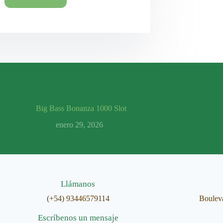
Big Bass Bonanza 1000 Slot
enero 29, 2026
Llámanos
(+54) 93446579114
Bouleva
Escríbenos un mensaje