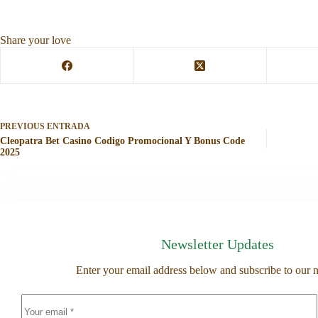
Share your love
PREVIOUS
ENTRADA
Cleopatra Bet Casino Codigo Promocional Y Bonus Code
2025
Newsletter Updates
Enter your email address below and subscribe to our n