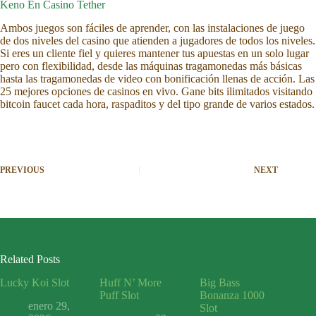
Keno En Casino Tether
Ambos juegos son fáciles de aprender, con las instalaciones de juego
de dos niveles del casino que atienden a jugadores de todos los niveles.
Si eres un cliente fiel y quieres mantener tus apuestas en un solo lugar
pero con flexibilidad, desde las máquinas tragamonedas más básicas
hasta las tragamonedas de video con bonificación llenas de acción. Las
25 mejores opciones de casinos en vivo. Gane bits ilimitados visitando
bitcoin faucet cada hora, raspaditos y del tipo grande de varios estados.
PREVIOUS
NEXT
Related Posts
Lucky Koi Slot
Huff N’ More
Big Bass
Puff Slot
Bonanza 1000
enero 29,
Slot